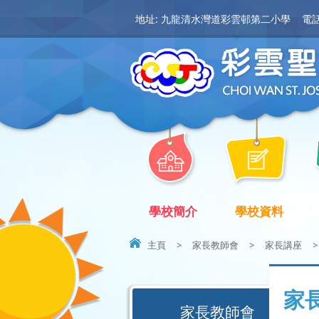
地址: 九龍清水灣道彩雲邨第二小學
電話:
學校簡介
學校資料
主頁
>
家長教師會
>
家長講座
>
家
家長教師會