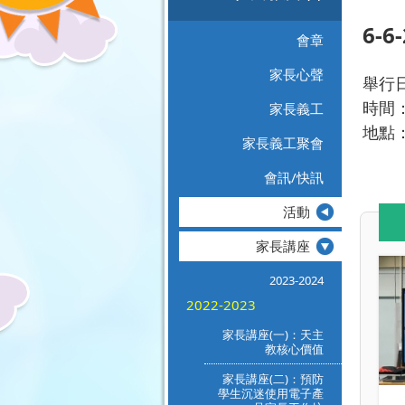
6-
會章
家長心聲
舉行日
時間：0
家長義工
地點：
家長義工聚會
會訊/快訊
活動
家長講座
2023-2024
2022-2023
家長講座(一)：天主
教核心價值
家長講座(二)：預防
學生沉迷使用電子產