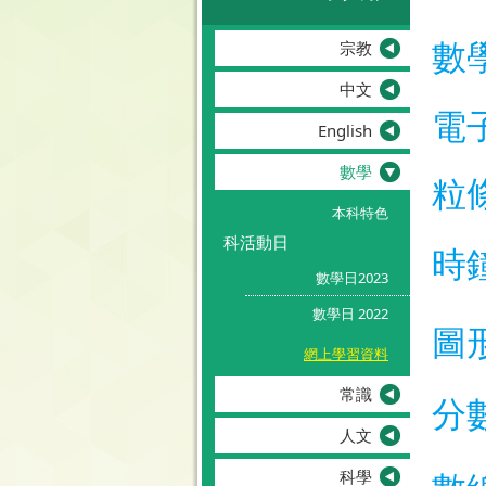
數
宗教
中文
電
English
數學
粒
本科特色
科活動日
時
數學日2023
數學日 2022
圖
網上學習資料
常識
分
人文
科學