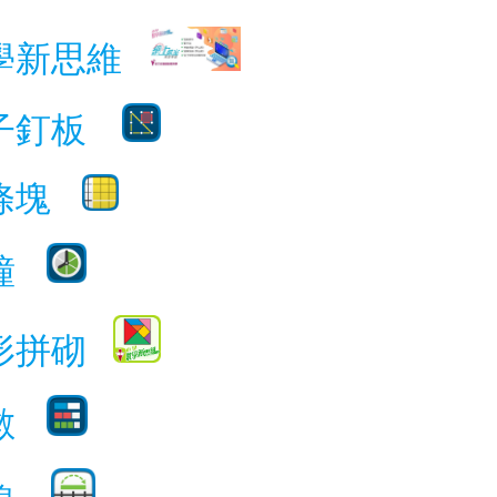
學新思維
子釘板
條塊
鐘
形拼砌
數