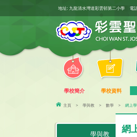
地址: 九龍清水灣道彩雲邨第二小學
電話:
學校簡介
學校資料
主頁
>
學與教
>
數學
>
網上學
網
學與教