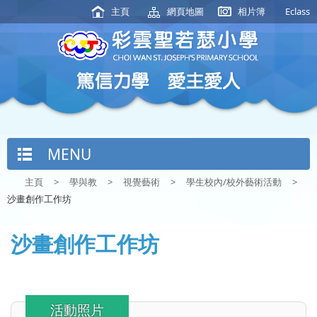
主頁
網頁地圖
相片簿
Eclass
MENU
主頁
>
學與教
>
視覺藝術
>
學生校內/校外藝術活動
>
沙畫創作工作坊
沙畫創作工作坊
活動照片