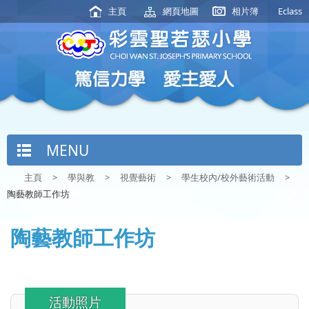
主頁
網頁地圖
相片簿
Eclass
MENU
主頁
>
學與教
>
視覺藝術
>
學生校內/校外藝術活動
>
陶藝教師工作坊
陶藝教師工作坊
活動照片