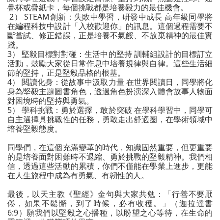
疊杯或疊紙卡，每個挑戰都是培養毅力的最佳機會。
2） STEAM創新：失敗中學習，研發中成長 高年級同學將
在編程科技中設計「入校歡迎你」的訊息。這個過程需要不
斷嘗試、修正錯誤，正是培養不氣餒、不放棄精神的最佳實
踐。
3） 堅毅目標對對碰：生活中的堅持 訓輔組設計的目標訂立
活動，鼓勵大家從日常作息中培養規律與自律。這些生活細
節的堅持，正是堅毅品格的根基。
4） 閱讀化身：從故事中汲取力量 在世界閱讀日，同學將化
身為堅毅主題圖書角色，透過角色扮演深入體會故事人物面
對困境時的堅持與勇氣。
5） 學科挑戰：勇於選擇，敢於突破 在學科學習中，同學可
自主選擇具挑戰性的任務，勇敢走出舒適圈，在學術領域中
培養堅毅態度。
同學們，在這個充滿變革的時代，知識固然重要，但更重要
的是培養面對困難時不退縮、勇於挑戰的堅毅精神。我們相
信，透過這些活動的累積，你們不僅能在學業上進步，更能
在人生旅程中成為有勇氣、有韌性的人。
最後，以天主教《聖經》金句與大家共勉：「行善不要厭
倦，如果不鬆懈，到了時候，必有收穫。」（迦拉達書
6:9）願我們以堅毅之心播種，以盼望之心等待，在生命的