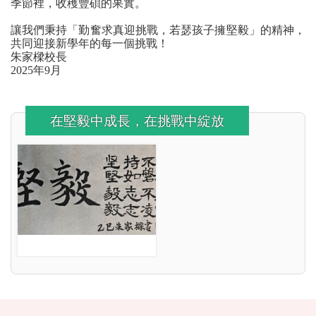
季節裡，收穫豐碩的果實。
讓我們秉持「勤奮求真迎挑戰，若瑟孩子擁堅毅」的精神，
共同迎接新學年的每一個挑戰！
朱家樑校長
2025
年
9
月
在堅毅中成長，在挑戰中綻放