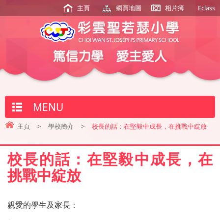
主頁
網頁地圖
相片簿
Eclass
MENU
主頁
>
學校簡介
>
校長的話：在堅毅中成長，在挑戰中綻放
校長的話：在堅毅中成長，在
挑戰中綻放
親愛的學生及家長：