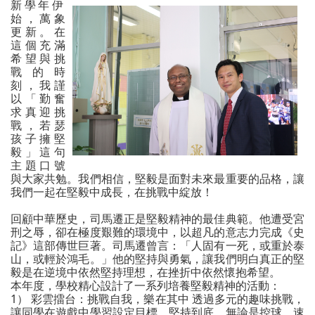
新學年伊
始，萬象
更新。在
這個充滿
希望與挑
戰的時
刻，我謹
以「勤奮
求真迎挑
戰，若瑟
孩子擁堅
毅」這句
主題口號
與大家共勉。我們相信，堅毅是面對未來最重要的品格，讓
我們一起在堅毅中成長，在挑戰中綻放！
回顧中華歷史，司馬遷正是堅毅精神的最佳典範。他遭受宮
刑之辱，卻在極度艱難的環境中，以超凡的意志力完成《史
記》這部傳世巨著。司馬遷曾言：「人固有一死，或重於泰
山，或輕於鴻毛。」他的堅持與勇氣，讓我們明白真正的堅
毅是在逆境中依然堅持理想，在挫折中依然懷抱希望。
本年度，學校精心設計了一系列培養堅毅精神的活動：
1） 彩雲擂台：挑戰自我，樂在其中 透過多元的趣味挑戰，
讓同學在遊戲中學習設定目標、堅持到底。無論是控球、速